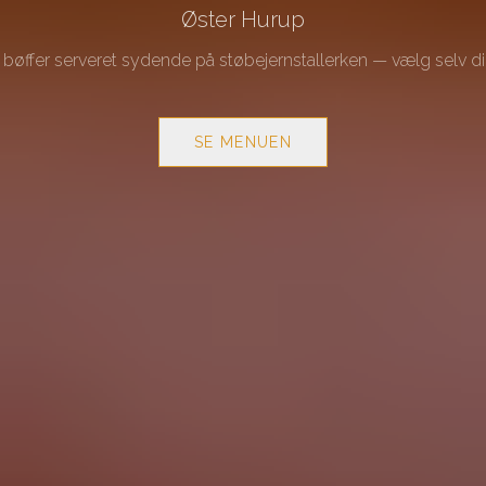
Øster Hurup
bøffer serveret sydende på støbejernstallerken — vælg selv d
SE MENUEN